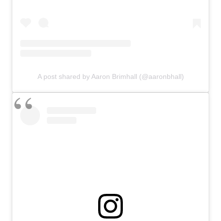
A post shared by Aaron Brimhall (@aaronbhall)