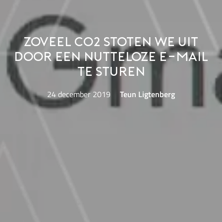
Zoveel CO2 stoten we uit
door een nutteloze e-mail
te sturen
24 december 2019
Teun Ligtenberg