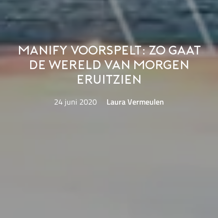
MANIFY voorspelt: zo gaat
de wereld van morgen
eruitzien
24 juni 2020
Laura Vermeulen