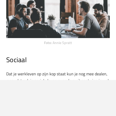
Foto:
Annie Spratt
Sociaal
Dat je werkleven op zijn kop staat kun je nog mee dealen,
maar dat ook je sociale leven er anders uit gaat zien is wel
een dingetje. De goede, oude tijd dat je spontaan op stap
gaat is een beetje voorbij. Binnen een 1,5 meter-
maatschappij is spontaniteit niet meer de orde van de dag.
Dit maakt het allemaal wat lastiger dan dat je gewend
bent. Desalniettemin maakt het een leuke uitje plannen