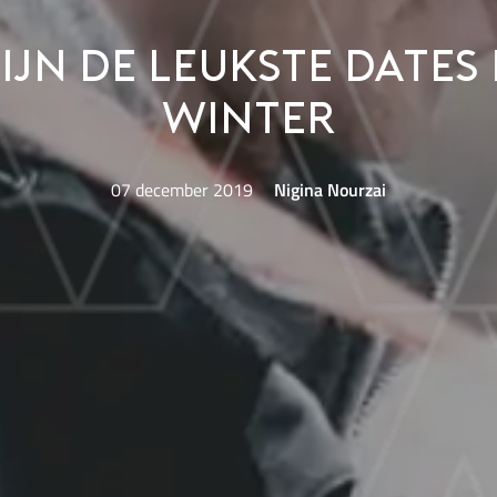
zijn de leukste dates 
winter
07 december 2019
Nigina Nourzai