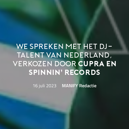
We spreken met het dj-
talent van Nederland,
verkozen door
CUPRA en
Spinnin’ Records
16 juli 2023
MANIFY Redactie