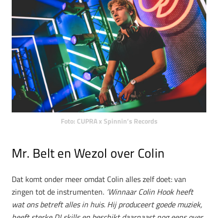
Foto: CUPRA x Spinnin’s Records
Mr. Belt en Wezol over Colin
Dat komt onder meer omdat Colin alles zelf doet: van
zingen tot de instrumenten.
‘W
innaar Colin Hook heeft
wat ons betreft alles in huis. Hij produceert goede muziek,
heeft sterke DJ skills en beschikt daarnaast nog eens over