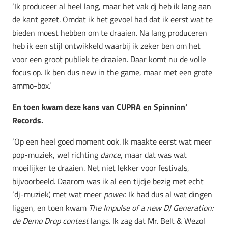
‘Ik produceer al heel lang, maar het vak dj heb ik lang aan
de kant gezet. Omdat ik het gevoel had dat ik eerst wat te
bieden moest hebben om te draaien. Na lang produceren
heb ik een stijl ontwikkeld waarbij ik zeker ben om het
voor een groot publiek te draaien. Daar komt nu de volle
focus op. Ik ben dus new in the game, maar met een grote
ammo-box.’
En toen kwam deze kans van CUPRA en Spinninn’
Records.
‘Op een heel goed moment ook. Ik maakte eerst wat meer
pop-muziek, wel richting
dance
, maar dat was wat
moeilijker te draaien. Net niet lekker voor festivals,
bijvoorbeeld. Daarom was ik al een tijdje bezig met echt
‘dj-muziek’, met wat meer
power.
Ik had dus al wat dingen
liggen, en toen kwam
The Impulse of a new DJ Generation:
de Demo Drop contest
langs. Ik zag dat
Mr. Belt & Wezol