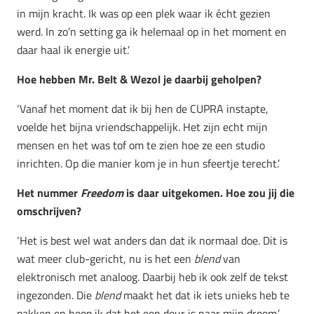
in mijn kracht. Ik was op een plek waar ik écht gezien
werd. In zo’n setting ga ik helemaal op in het moment en
daar haal ik energie uit.’
Hoe hebben Mr. Belt & Wezol je daarbij geholpen?
‘Vanaf het moment dat ik bij hen de CUPRA instapte,
voelde het bijna vriendschappelijk. Het zijn echt mijn
mensen en het was tof om te zien hoe ze een studio
inrichten. Op die manier kom je in hun sfeertje terecht.’
Het nummer
Freedom
is daar uitgekomen. Hoe zou jij die
omschrijven?
‘Het is best wel wat anders dan dat ik normaal doe. Dit is
wat meer club-gericht, nu is het een
blend
van
elektronisch met analoog. Daarbij heb ik ook zelf de tekst
ingezonden. Die
blend
maakt het dat ik iets unieks heb te
pakken en hoop ik dat het een deur is naar mijn droom.’