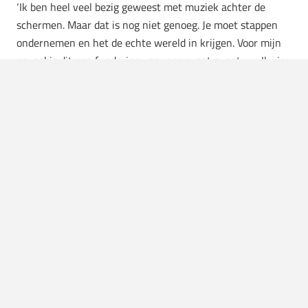
‘Ik ben heel veel bezig geweest met muziek achter de
schermen. Maar dat is nog niet genoeg. Je moet stappen
ondernemen en het de echte wereld in krijgen. Voor mijn
gevoel is dit een fundering voor een groot avontuur. Ik zie
het als een zet in de rug. Mensen hebben nu een beeld
gekregen van wat ik kan, en daar kan ik op verder
borduren.’
Klinkt goed, want dat is ook wel het doel van CUPRA en
Spinnin’ Records geweest. Hoe kijk je tegen dit soort
samenwerkingen aan?
‘Er is veel talent in de muziekwereld dat niet gezien wordt.
En dat bedrijven dat proberen naar boven te halen, kan ik
alleen maar waarderen.
Tijdens de opnamedag stond ik
helemaal in mijn kracht dankzij de vibe van het publiek en
de unieke sfeer waar
automotive
en muziek
samenvloeiden.’