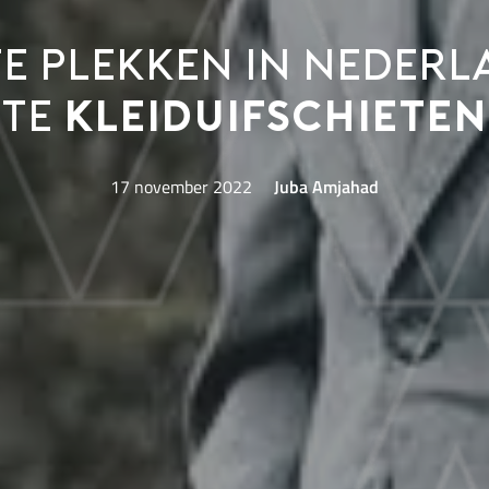
te plekken in Neder
te
kleiduifschieten
17 november 2022
Juba Amjahad