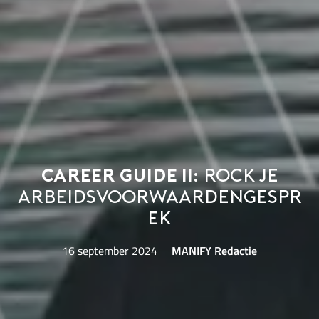
Career Guide II:
rock je
arbeidsvoorwaardengespr
ek
16 september 2024
MANIFY Redactie