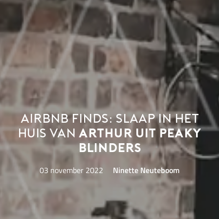
Airbnb Finds: slaap in het
huis van
Arthur uit Peaky
Blinders
03 november 2022
Ninette Neuteboom