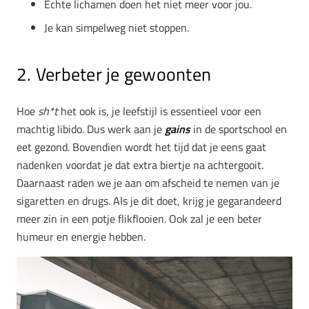
Echte lichamen doen het niet meer voor jou.
Je kan simpelweg niet stoppen.
2. Verbeter je gewoonten
Hoe
sh*t
het ook is, je leefstijl is essentieel voor een
machtig libido. Dus werk aan je
gains
in de sportschool en
eet gezond. Bovendien wordt het tijd dat je eens gaat
nadenken voordat je dat extra biertje na achtergooit.
Daarnaast raden we je aan om afscheid te nemen van je
sigaretten en drugs. Als je dit doet, krijg je gegarandeerd
meer zin in een potje flikflooien. Ook zal je een beter
humeur en energie hebben.