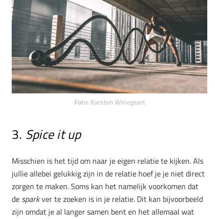
Foto:
Karsten Winegeart
3.
Spice it up
Misschien is het tijd om naar je eigen relatie te kijken. Als
jullie allebei gelukkig zijn in de relatie hoef je je niet direct
zorgen te maken. Soms kan het namelijk voorkomen dat
de
spark
ver te zoeken is in je relatie. Dit kan bijvoorbeeld
zijn omdat je al langer samen bent en het allemaal wat