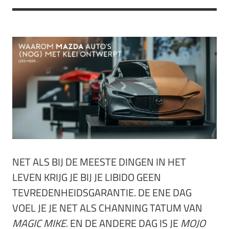
NET ALS BIJ DE MEESTE DINGEN IN HET
LEVEN KRIJG JE BIJ JE LIBIDO GEEN
TEVREDENHEIDSGARANTIE. DE ENE DAG
VOEL JE JE NET ALS CHANNING TATUM VAN
MAGIC MIKE
. EN DE ANDERE DAG IS JE
MOJO