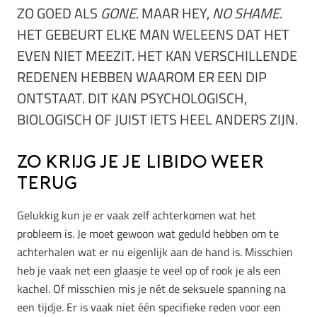
ZO GOED ALS
GONE
. MAAR HEY,
NO SHAME
.
HET GEBEURT ELKE MAN WELEENS DAT HET
EVEN NIET MEEZIT. HET KAN VERSCHILLENDE
REDENEN HEBBEN WAAROM ER EEN DIP
ONTSTAAT. DIT KAN PSYCHOLOGISCH,
BIOLOGISCH OF JUIST IETS HEEL ANDERS ZIJN.
Zo krijg je je libido weer
terug
Gelukkig kun je er vaak zelf achterkomen wat het
probleem is. Je moet gewoon wat geduld hebben om te
achterhalen wat er nu eigenlijk aan de hand is. Misschien
heb je vaak net een glaasje te veel op of rook je als een
kachel. Of misschien mis je nét de seksuele spanning na
een tijdje. Er is vaak niet één specifieke reden voor een