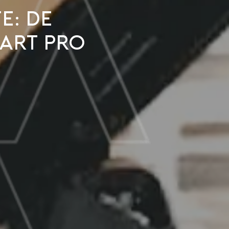
e: de
art Pro