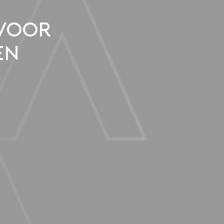
 voor
en