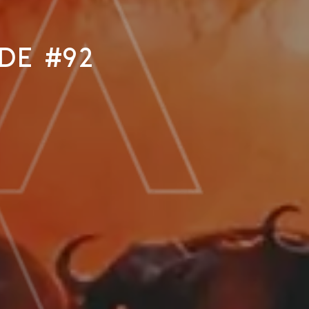
de #92