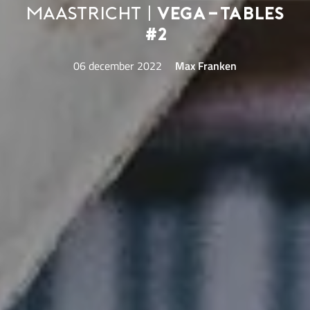
Maastricht |
Vega-Tables
#2
06 december 2022
Max Franken