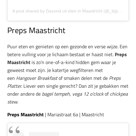
A post shared by Gezond uit eten in Maastricht (@_bijzonder)
Preps Maastricht
Puur eten en genieten op een gezonde en verse wijze. Een
betere vulling voor je lichaam bestaat er haast niet.
Preps
Maastricht
is zo’n one-of-a-kind hidden gem waar je
geweest moet zijn. Je katertje wegfilteren met
een
Hangover Breakfast
of smaken delen met de
Preps
Platter.
Liever een single gerecht? Dan zit je gebakken met
onder andere de
bagel tempeh, vega 12 o’clock
of
chickpea
stew.
Preps Maastricht
| Mariastraat 6a | Maastricht