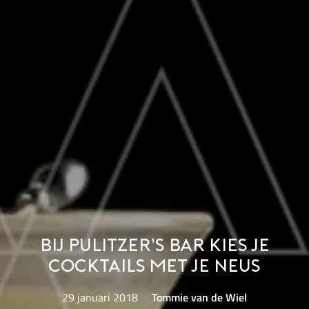
Bij Pulitzer’s Bar kies je
cocktails met je neus
29 januari 2018
Tommie van de Wiel