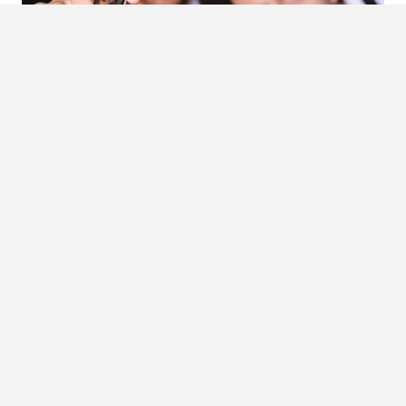
DE KETEL ONE MARTINI ROUTE IN
AMSTERDAM: WAT ZEGT JOUW
COCKTAIL?
Wat je aan de bar bestelt, zegt veel over je. En geen
drankje belichaamt dat beter dan de martini. Van klassiek
tot gedurfd, jouw keuze is een…