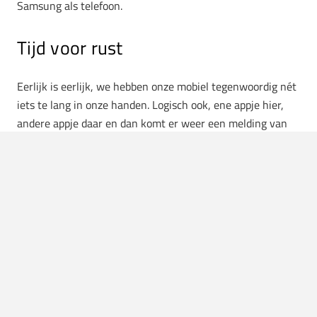
Samsung als telefoon.
Tijd voor rust
Eerlijk is eerlijk, we hebben onze mobiel tegenwoordig nét
iets te lang in onze handen. Logisch ook, ene appje hier,
andere appje daar en dan komt er weer een melding van
een nieuwe Youtube-video. Zo blijf je bezig. De
Bedstijstand die bij de Niet-storen functie zit, is dan ook
een ideaal medicijn tegen te korte nachten. Je krijgt geen
meldingen en pushberichten, maar ondertussen blijf je
gewoon bereikbaar voor je ‘gefavoriete’ contacten. Zo
slaap je zonder zorgen. Ook wel nice om te weten, je
wakker blijft met deze functie gewoon afgaan.
Elke app een nieuw geluid