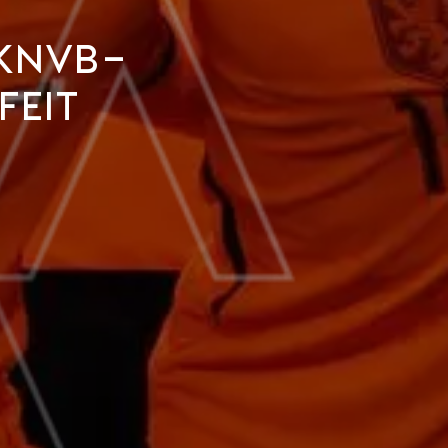
 KNVB-
feit