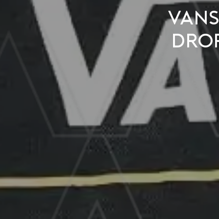
Vans
dro