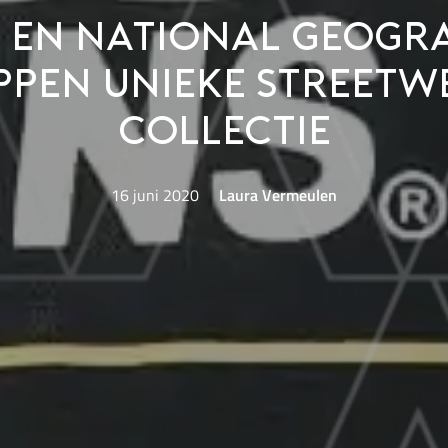
 en National Geogr
ppen unieke streetw
collectie
16 juni 2020
Laura Vermeulen