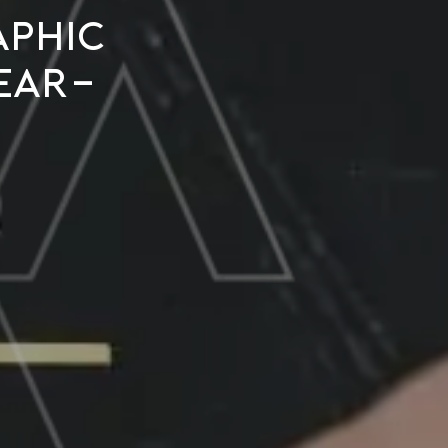
aphic
ear-