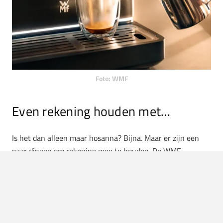
Foto: WMF
Even rekening houden met…
Is het dan alleen maar hosanna? Bijna. Maar er zijn een
paar dingen om rekening mee te houden. De WMF
Espresso Pro is geen kleine jongen. Op een compact
aanrecht neemt hij echt zijn plek in. Je haalt dus niet
“even” een apparaatje erbij, je bouwt een koffiestation.
Daarnaast vraagt het menu met al zijn opties om een