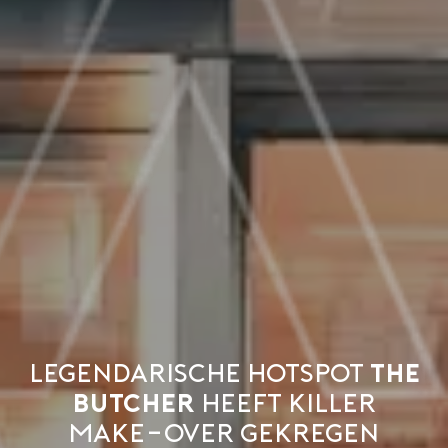
Legendarische hotspot
THE
BUTCHER
heeft killer
make-over gekregen