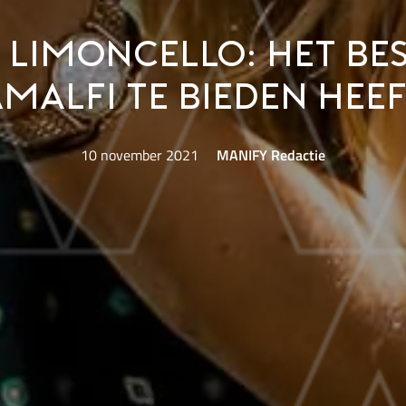
i limoncello: het be
malfi te bieden hee
10 november 2021
MANIFY Redactie