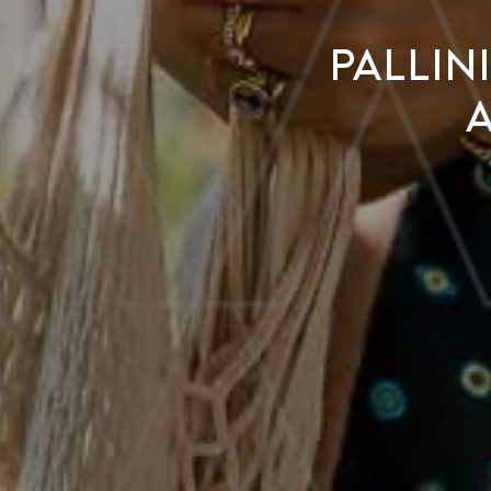
Pallin
A