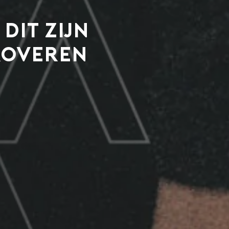
:
dit zijn
roveren