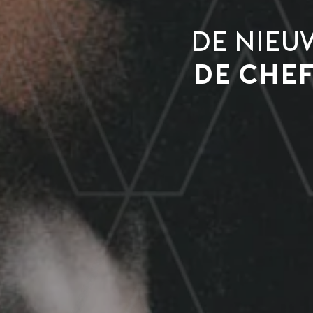
De nie
de che