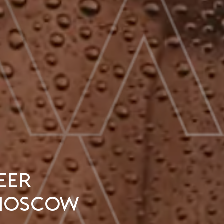
eer
 Moscow