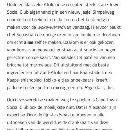
Oude en klassieke Afrikaanse recepten steekt Cape Town
Social Club eigenhandig in een nieuw jasje. Simpelweg
door de kookboeken in te duiken en het bestendig te
maken voor de
woke-wereld
van vandaag. Hiervoor beukt
chef Sebastian de nodige uren in zijn keuken er doorheen
om echt
alles
zelf te maken. Daarom is er ook gekozen
voor kunst van eenvoud: er staan acht snacks en negen
gerechten op de kaart. Van salades tot paté en van een
brioche tot marmelade. Dit uitsluitend met de beste
ingrediënten uit Zuid-Afrika en haar Kaapstade trots:
Kaaps-shishoblad, tobiko-eitjes, snoekbaars, kreeft,
paddenstoelen-port en microgroenten.
High class,
dus.
Om deze wereldse smaken weg te spoelen is Cape Town
Social Club ook de moeilijkste niet. Dat is Alexander zijn
expertise. Door de fijnste
drinks
te proeven in alle
uithoeken van de wereld, is de drankkaart van deze
cocktailbar misschien wel één van Amsterdams beste.