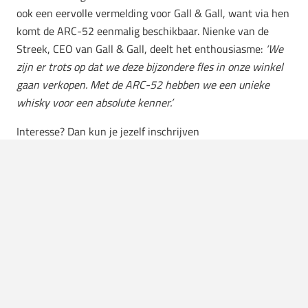
ook een eervolle vermelding voor Gall & Gall, want via hen
komt de ARC-52 eenmalig beschikbaar. Nienke van de
Streek, CEO van Gall & Gall, deelt het enthousiasme:
‘We
zijn er trots op dat we deze bijzondere fles in onze winkel
gaan verkopen. Met de ARC-52 hebben we een unieke
whisky voor een absolute kenner.’
Interesse? Dan kun je jezelf inschrijven
via
arc52@dekuyper.nl
. De gelukkige wordt bepaald door
middel van loting. De inschrijving is al geopend en de
verkoop vindt plaats in de tweede helft van december in
de Dam-vestiging van Gall & Gall. En ja, dan die je wel
€93.000,- op te hoesten… Maar goed, dat is-ie ook meer
dan waard.