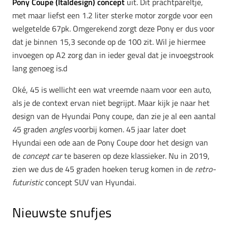
Pony Coupe (Italdesign) concept
uit. Dit prachtpareltje,
met maar liefst een 1.2 liter sterke motor zorgde voor een
welgetelde 67pk. Omgerekend zorgt deze Pony er dus voor
dat je binnen 15,3 seconde op de 100 zit. Wil je hiermee
invoegen op A2 zorg dan in ieder geval dat je invoegstrook
lang genoeg is.d
Oké, 45 is wellicht een wat vreemde naam voor een auto,
als je de context ervan niet begrijpt. Maar kijk je naar het
design van de Hyundai Pony coupe, dan zie je al een aantal
4
5 graden
angles
voorbij komen. 45 jaar later doet
Hyundai een ode aan de Pony Coupe door het design van
de
concept car
te baseren op deze klassieker. Nu in 2019,
zien we dus de 45 graden hoeken terug komen in de
retro-
futuristic
concept SUV van Hyundai.
Nieuwste snufjes