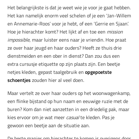
Het belangrijkste is dat je weet wie je voor je gaat hebben.
Het kan namelijk enorm veel schelen of je een ‘Jan-Willem
en Annemarie-Roos’ voor je hebt, of een ‘Gerrie en Sjaan’.
Hoe je hierachter komt? Het lijkt af en toe een
mission
impossible
, maar luister eens naar je vriendin. Hoe praat
ze over haar jeugd en haar ouders? Heeft ze thuis drie
dienstmeiden en een ober in dienst? Dan zou dus een
extra cursusje etiquette op zijn plaats zijn. Een beetje
netjes kleden, gepast taalgebruik en
opgepoetste
schoentjes
zouden hier al veel doen.
Maar vertelt ze over haar ouders op het woonwagenkamp,
een flinke bijstand op hun naam en eeuwige ruzie met de
buren? Kom dan niet aanzetten in een driedelig pak, maar
kies ervoor om je wat meer
casual
te kleden. Pas je
gewoon een beetje aan de situatie aan.
De beste manier om hierachter te komen is overigens door