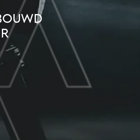
ebouwd
er