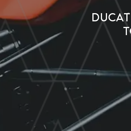
Ducat
t