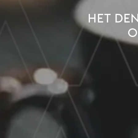
Het den
o