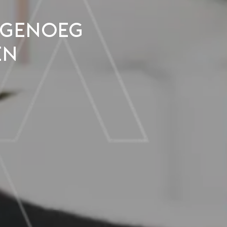
l genoeg
en