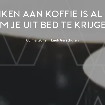
ken aan koffie is a
m je uit bed te krijg
06 mei 2019
Luuk Verschuren