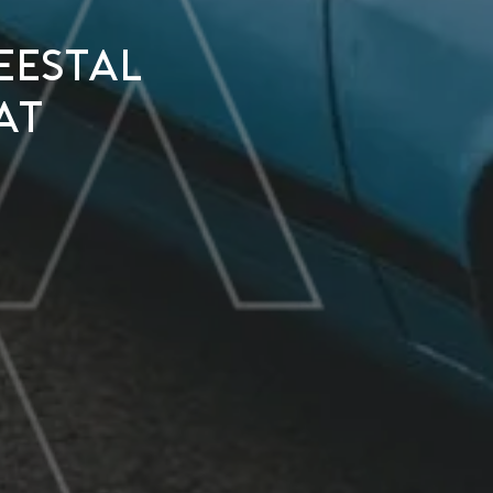
estal
at