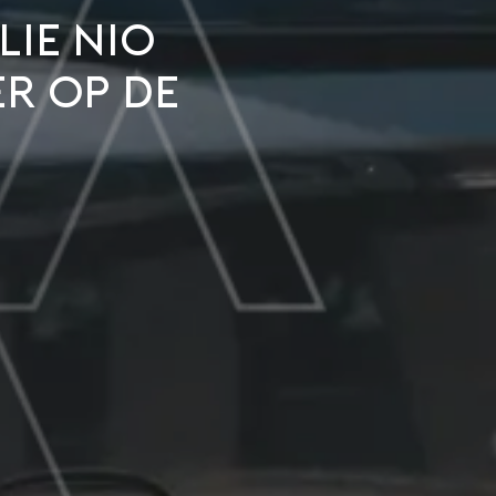
lie NIO
er op de