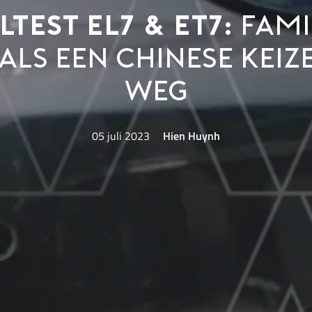
test EL7 & ET7:
fami
als een Chinese keiz
weg
05 juli 2023
Hien Huynh