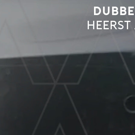
Dubbel
heerst 