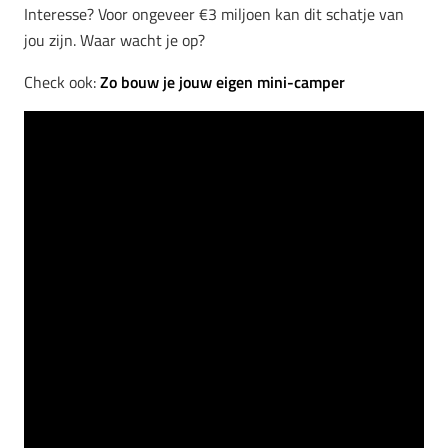
Interesse? Voor ongeveer €3 miljoen kan dit schatje van
jou zijn. Waar wacht je op?
Check ook:
Zo bouw je jouw eigen mini-camper