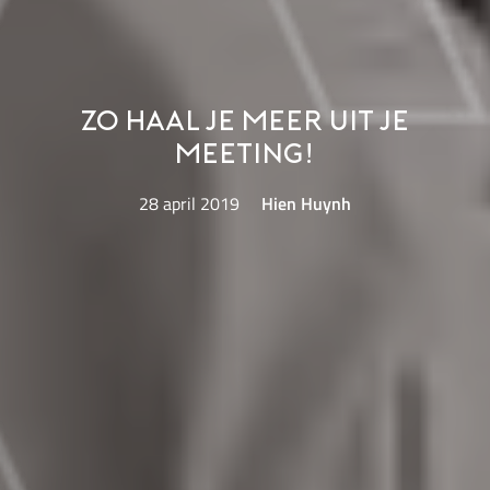
Zo haal je meer uit je
meeting!
28 april 2019
Hien Huynh