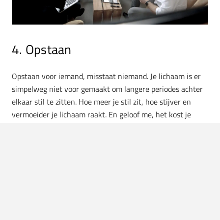
4. Opstaan
Opstaan voor iemand, misstaat niemand. Je lichaam is er
simpelweg niet voor gemaakt om langere periodes achter
elkaar stil te zitten. Hoe meer je stil zit, hoe stijver en
vermoeider je lichaam raakt. En geloof me, het kost je
ontzettend weinig moeite om even op te staan, tien
seconden op- en neer te lopen, even je armen te
stretchen. Je kan dit aan het begin van de meeting doen,
tijdens een korte pauze of wanneer je het gevoel hebt dat
de mensen hun focus aan het verliezen zijn. Probeer dit
een keer, en je zult zien dat je collega’s dit zullen
waarderen dat je dit moment creëert. Je bent frisser in je
hoofd en zal daardoor met creatieve ideeën komen.