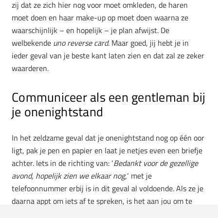
zij dat ze zich hier nog voor moet omkleden, de haren
moet doen en haar make-up op moet doen waarna ze
waarschijnlijk – en hopelijk – je plan afwijst. De
welbekende
uno reverse card
. Maar goed, jij hebt je in
ieder geval van je beste kant laten zien en dat zal ze zeker
waarderen.
Communiceer als een gentleman bij
je onenightstand
In het zeldzame geval dat je onenightstand nog op één oor
ligt, pak je pen en papier en laat je netjes even een briefje
achter. Iets in de richting van: ‘
Bedankt voor de gezellige
avond, hopelijk zien we elkaar nog,
‘ met je
telefoonnummer erbij is in dit geval al voldoende. Als ze je
daarna appt om iets af te spreken, is het aan jou om te
bepalen of je nog een keertje wat wilt doen. Zo lang je