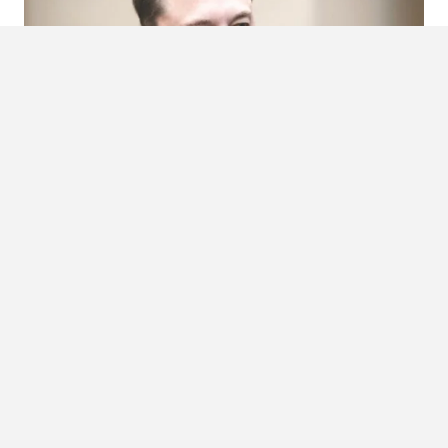
Foto:
Big Stock
Source:
Ben sStanfield | WikiMedia Commons
LEES OOK