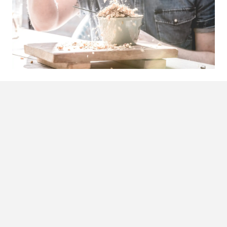
Bakkie erbij?
Nee, nog niet. Volgens onderzoek is het het beste om één
bakje koffie per dag te drinken en dat als je
cortisolwaarden het laagst zijn. Ofwel: op een moment dat
je het minst gestresst bent. Anders zal de cafeïne je nóg
meer stress opleveren. Bij een laag stressniveau zal het
juist je energieniveau ten goede komen.
Cortisolwaarden zijn gemiddeld gezien hoog als je net
wakker bent, rond de lunch en rond het avondeten.