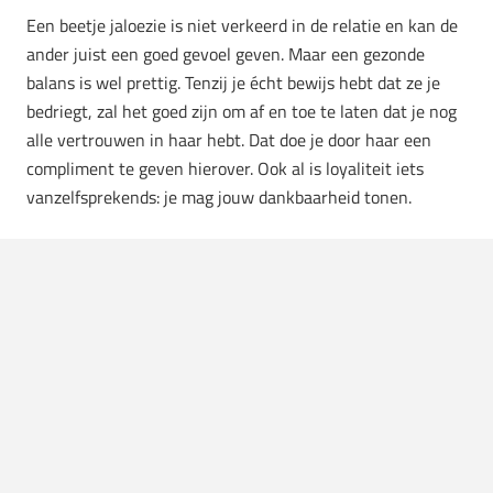
Een beetje jaloezie is niet verkeerd in de relatie en kan de
ander juist een goed gevoel geven. Maar een gezonde
balans is wel prettig. Tenzij je écht bewijs hebt dat ze je
bedriegt, zal het goed zijn om af en toe te laten dat je nog
alle vertrouwen in haar hebt. Dat doe je door haar een
compliment te geven hierover. Ook al is loyaliteit iets
vanzelfsprekends: je mag jouw dankbaarheid tonen.
6. Je laat me lachen
Als man heb je vaak het idee dat jij het grappigst moet
zijn. Zo willen veel mannen andere grappen overtreffen
met een nóg leukere grap. En vrouwen houden van
grappige mannen, maar ze vinden het ook fijn als zij juiste
de ruimte krijgen. Je kan haar die ruimte geven, en laat
daarna ook vooral merken dat je haar grappen waardeert.