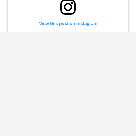
View this post on Instagram
A post shared by Musée national Picasso-Paris (@museepicassoparis)
Source:
Johnell Pannell | Unsplash
LEES OOK