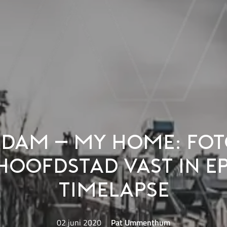
dam – My Home: fo
hoofdstad vast in e
timelapse
02 juni 2020
Pat Ummenthum