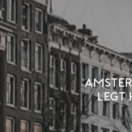
Amster
legt 