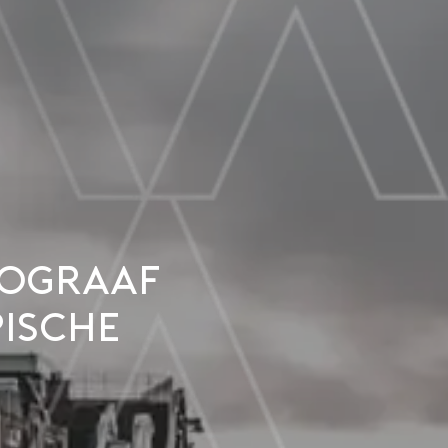
tograaf
pische