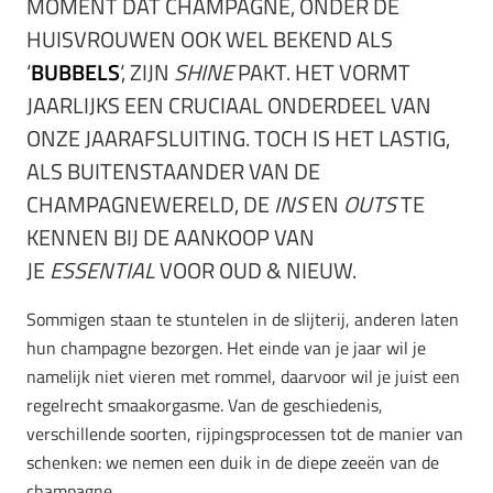
MOMENT DAT CHAMPAGNE, ONDER DE
HUISVROUWEN OOK WEL BEKEND ALS
‘
BUBBELS
‘, ZIJN
SHINE
PAKT. HET VORMT
JAARLIJKS EEN CRUCIAAL ONDERDEEL VAN
ONZE JAARAFSLUITING. TOCH IS HET LASTIG,
ALS BUITENSTAANDER VAN DE
CHAMPAGNEWERELD, DE
INS
EN
OUTS
TE
KENNEN BIJ DE AANKOOP VAN
JE
ESSENTIAL
VOOR OUD & NIEUW.
Sommigen staan te stuntelen in de slijterij, anderen laten
hun champagne bezorgen. Het einde van je jaar wil je
namelijk niet vieren met rommel, daarvoor wil je juist een
regelrecht smaakorgasme. Van de geschiedenis,
verschillende soorten, rijpingsprocessen tot de manier van
schenken: we nemen een duik in de diepe zeeën van de
champagne.