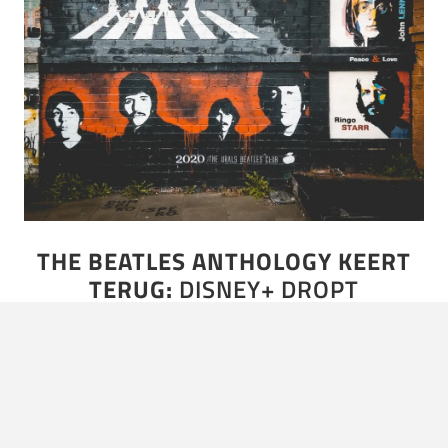
THE BEATLES ANTHOLOGY KEERT
TERUG:
DISNEY+ DROPT
GEREMASTERDE DOCU
Iedereen kent er wel een. Zo’n oom, buurvrouw of
buschauffeur die meermaals per dag strooit met de kreet:
‘Die muziek van jou had nooit bestaan zonder The…