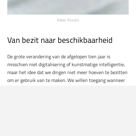
Foto:
Pexels
Van bezit naar beschikbaarheid
De grote verandering van de afgelopen tien jaar is
misschien niet digitalisering of kunstmatige intelligentie,
maar het idee dat we dingen niet meer hoeven te bezitten
om er gebruik van te maken. We willen toegang wanneer
we iets nodig hebben en flexibiliteit wanneer ons leven
verandert. Dat zie je terug in muziek, films, software,
fietsen, maaltijden en inmiddels eigenlijk in bijna alles wat
ooit vanzelfsprekend eigendom was.
De nieuwe luxe is eenvoud